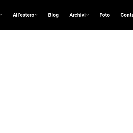
All’estero
Blog
Archivi
Foto
Conta
e Luca
22/05/2014
2 commenti
nfinate. Sbarcavo sull’isola il primo di luglio, ripartivo il 30
e vicoli. Napoli conteneva la più fitta densità umana d’ Euro