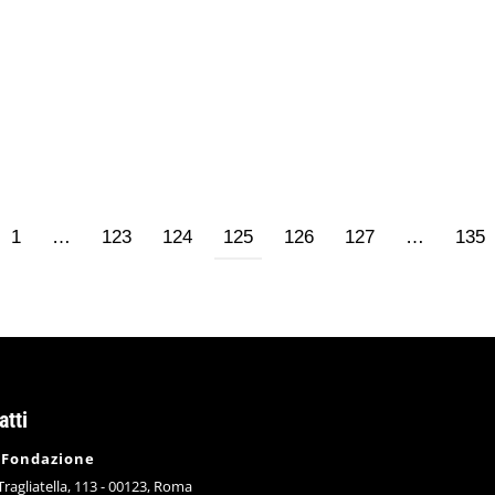
22/04/2014
3 commenti
ieri di Francia, enormi le sue mani e durante le notti comuni
esciasà, rifletti a questo, e riunisce le dita e le poggia all
1
…
123
124
125
126
127
…
135
atti
 Fondazione
 Tragliatella, 113 - 00123, Roma