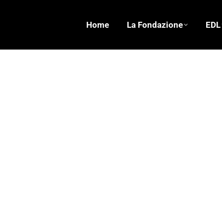
Home
La Fondazione
EDL
Addio alle scarpe
Storie
,
Uncategorized
,
Vita e Natura
Di
Fond. Erri D
Ho avuto fino ai sedici anni il dono di estati sco
golfo, ma costretta in una pressa di palazzoni 
assegnato a…