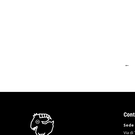
Poesia
,
Storie
,
Uncategorized
Di
Fond. Erri De Luca
Si chiama Kemal dalla Turchia, operaio nei cant
me brusco e nervoso: “Erri, reflechis à ça”, refl
←
Cont
Sede
Via di