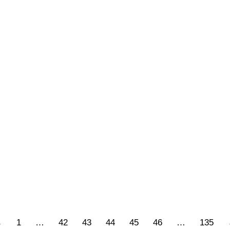
03/2022
5 commenti
 giudicati in base a responsabilità individuali, anche se co
er casa, rischiose e imprevedibili, si da loro licenza di stup
←
1
…
42
43
44
45
46
…
135