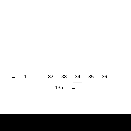
di quella giusta. Perché è enorme il potere del
linguaggio nella formazione di opinioni
pubbliche e private. L’autorità politica,
democratica o no, afferma una sua versione
con il…
←
1
…
32
33
34
35
36
…
135
→