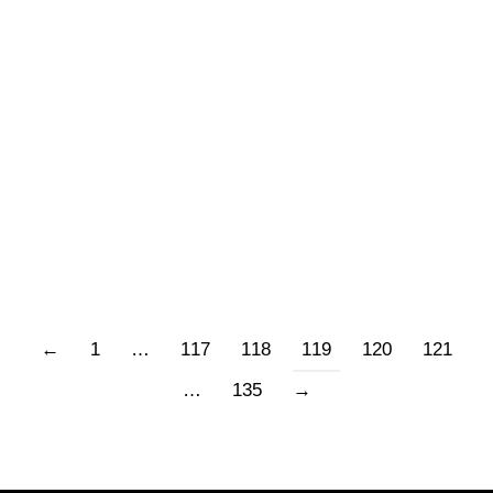
destino è di essere abbattuto. Quello di Berlino
venne demolito. Non si trattò di crollo, non ci fu
cedimento strutturale. Era ben fatto, ma fu
annullato dalla storia, che ha il suo miglior
risultato nell’abbattimento di barriere. Un muro:
a guardarlo fa venire malumore. Perciò
approvo…
←
1
…
117
118
119
120
121
…
135
→