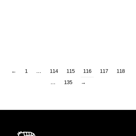
classe, alle medie, avevano per titolo le materie
di studio, perquisivano il livello di
apprendimento. Ci attenevamo a un italiano
statale, rigido come un…
←
1
…
114
115
116
117
118
…
135
→