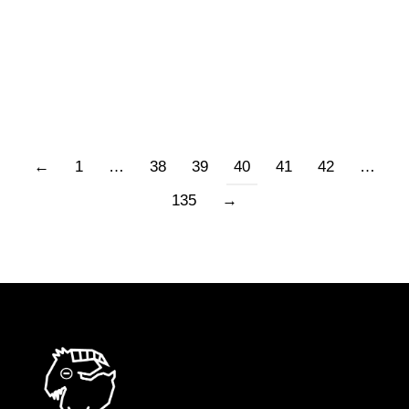
essere così per chi stava nelle trincee: effetto
di faro che illumina e facilita il tiro a bersaglio.
Mi sono venuti in mente per ironia i versi di…
←
1
…
38
39
40
41
42
…
135
→