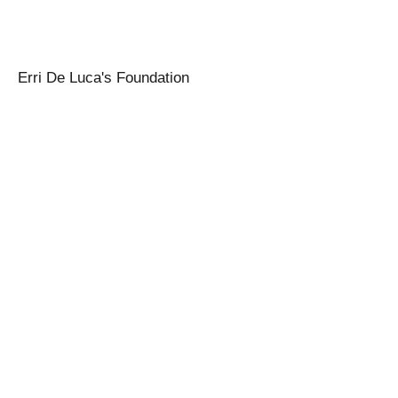
Erri De Luca's Foundation
Un paio di titoli
Amici
,
Letteratura - Poesia - Arte - Musica
,