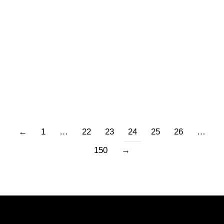
sobborgo vicino, Wannsee, sono partiti gli ordini
di sterminio nei campi di annientamento. Qui si
è svolta l’ultima battaglia per la resa totale e
senza condizioni del nazismo. Leggo nomi di
piazze,…
←
1
…
22
23
24
25
26
…
150
→