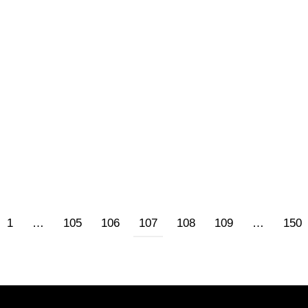
9/2016
42 commenti
ca di Karl Marx ha avuto conseguenze politiche. Un lavorato
nere a una schiera di uguali. La classe operaia è stata prima
ssa, rompendo l’isolamento…
1
…
105
106
107
108
109
…
150