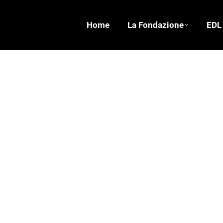
Home
La Fondazione
EDL
Erri De Luca's Foundation
Ricordo Dario Fo
Ritratti - Profili - Personaggi
,
Storie
Di
Fond. Erri De
In una sua canzone, “Shelter from the storm” Bo