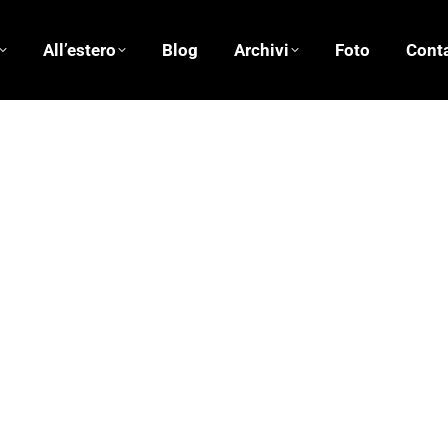
All’estero
Blog
Archivi
Foto
Conta
 Luca
13/10/2016
10 commenti
b Dylan scrive che la bellezza cammina sul filo di un rasoio.