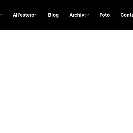
All’estero
Blog
Archivi
Foto
Conta
Di
Fond. Erri De Luca
30/04/2014
4 commenti
ia umana e con un omicidio. Caino ammazza suo fratello. L’in
: “gradire”. La divinità avrebbe gradito l’offerta di Abele, non
22/04/2014
3 commenti