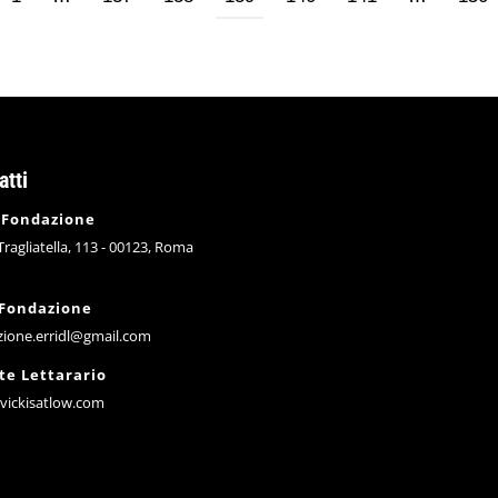
atti
 Fondazione
 Tragliatella, 113 - 00123, Roma
 Fondazione
zione.erridl@gmail.com
te Lettarario
vickisatlow.com