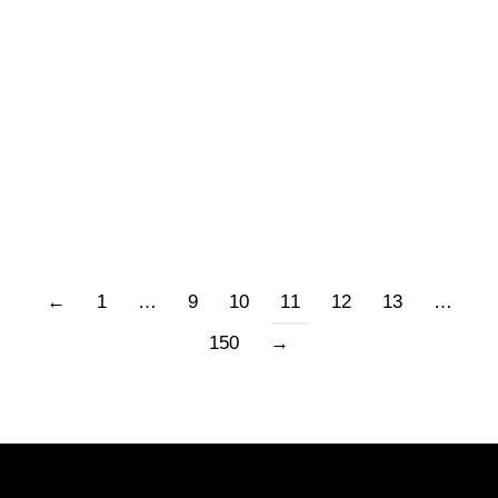
grandioso fiume d’Europa colore verde chiaro di
tuta mimetica, è a fine corsa, scorre lento,
prossimo al Mar Nero. Il primo benzinaio parla
italiano, ha vissuto a Bologna 9 anni. Dopo una
buona notte…
←
1
…
9
10
11
12
13
…
150
→